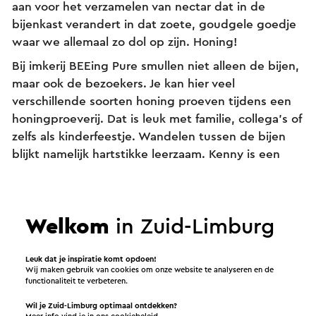
aan voor het verzamelen van nectar dat in de
bijenkast verandert in dat zoete, goudgele goedje
waar we allemaal zo dol op zijn. Honing!
Bij imkerij BEEing Pure smullen niet alleen de bijen,
maar ook de bezoekers. Je kan hier veel
verschillende soorten honing proeven tijdens een
honingproeverij. Dat is leuk met familie, collega’s of
zelfs als kinderfeestje. Wandelen tussen de bijen
blijkt namelijk hartstikke leerzaam. Kenny is een
echte bijenvriend en weet dan ook veel over hun
mysterieuze gedrag en hoe je door met ze samen
te werken de lekkerste honing krijgt! Bijen maken
Welkom
in Zuid-Limburg
ook allerhande bijproducten (ja, echt) naast
honing, zoals propolis en stuifmeelkorrels. Midden
in de wilde bloementuin bereidden wij een puur
Leuk dat je inspiratie komt opdoen!
Wij maken gebruik van cookies om onze website te analyseren en de
streekontbijtje, natuurlijk met lokale honing.
functionaliteit te verbeteren.
Meegenieten? Hieronder vind je het recept en in de
Wil je Zuid-Limburg optimaal ontdekken?
vlog kun je lekker meekijken!