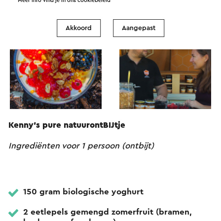
Meer info vind je in ons
cookiebeleid
Akkoord
Aangepast
Kenny's pure natuurontBIJtje
Ingrediënten voor 1 persoon (ontbijt)
150 gram biologische yoghurt
2 eetlepels gemengd zomerfruit (bramen,