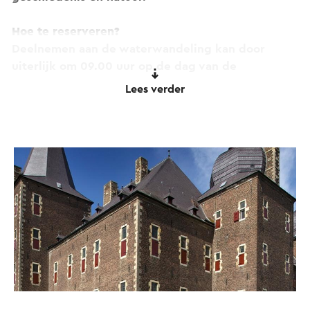
Hoe te reserveren?
Deelnemen aan de waterwandeling kan door
uiterlijk om 09.00 uur op de dag van de
wandeling te reserveren via het online
Lees verder
ticketsysteem (helemaal naar beneden scrollen in
de ticketshop).
De waterwandeling is te reserveren op de
volgende data: 31 mei en 30 augustus.
De medewerkers verwachten je om 10.00 uur bij
de kasteelkassa voor aanvang van de wandeling.