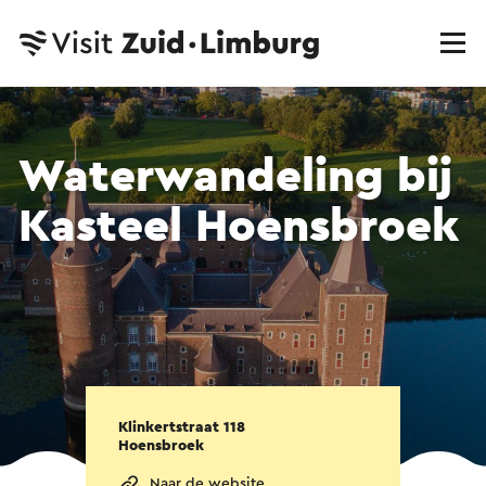
Waterwandeling bij
Kasteel Hoensbroek
Klinkertstraat 118
Hoensbroek
Naar de website