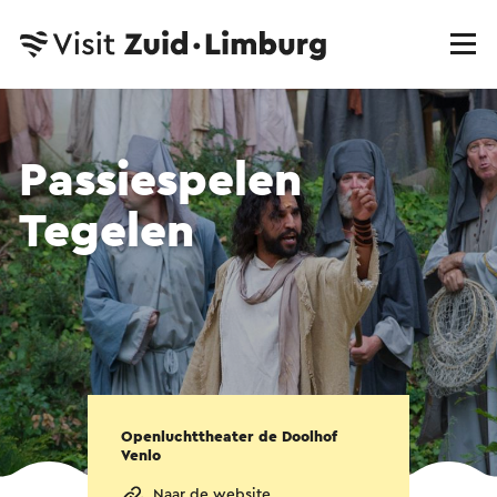
Passiespelen
Tegelen
Openluchttheater de Doolhof
Venlo
Naar de website