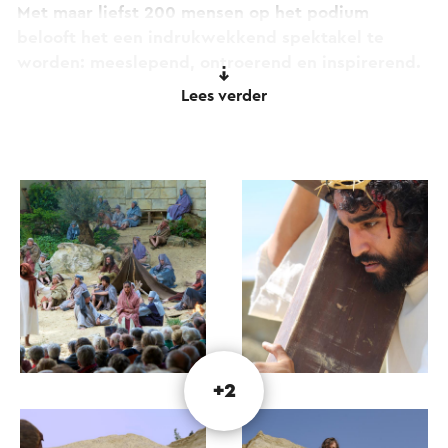
Met maar liefst 200 mensen op het podium
belooft het een indrukwekkend spektakel te
worden: meeslepend, ontroerend en inspirerend.
Deze nieuwe uitvoering zal trouwe bezoekers
Lees verder
verrassen en tegelijkertijd nieuwe bezoekers
aanspreken met een verhaal dat ook vandaag de
dag actueel en betekenisvol is.
Eén ding staat vast: niemand verlaat onberoerd de
voorstelling.
+2