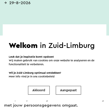
29-8-2026
Welkom
in Zuid-Limburg
Leuk dat je inspiratie komt opdoen!
Wij maken gebruik van cookies om onze website te analyseren en de
Verstuur een e-mail
functionaliteit te verbeteren.
Wil je Zuid-Limburg optimaal ontdekken?
Meer info vind je in ons
cookiebeleid
Verstuur een mail naar ODS-Vitaal Classic. Je bericht
Akkoord
Aangepast
wordt na een klik op “Verstuur” direct verstuurd. In
onze privacy verklaring staat hoe Visit Zuid-Limburg
met jouw persoonsgegevens omgaat.