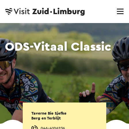
ODS-Vitaal Classic
Taverne Bie Sjefke
Berg en Terblijt
046-4106236