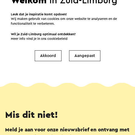
Welkom
in Zuid-Limburg
Leuk dat je inspiratie komt opdoen!
13-6-2026 t/m 30-8-2026
Wij maken gebruik van cookies om onze website te analyseren en de
functionaliteit te verbeteren.
Wil je Zuid-Limburg optimaal ontdekken?
Meer info vind je in ons
cookiebeleid
Akkoord
Aangepast
Mis dit niet!
Meld je aan voor onze nieuwsbrief en ontvang met