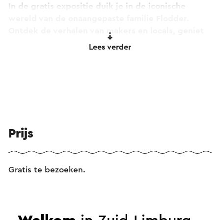
In de gratis expositie duik je in de iconische
wereld van de onaangepaste familie Flodder.
Ontdek de verhalen van makers en locals, geniet
van nostalgie en Hollandse humor en stel jezelf de
Lees verder
vraag: schuilt er achter Nederlands meest
succesvolle comedy misschien toch een diepere
laag?
Flodder is meer dan vermaak, het is een verhaal
van alle tijden, waarin schurende culturen
samenkomen: rijk versus arm, nieuwkomers in de
Prijs
wijk en subculturen versus mainstream.
De expositie loopt van zaterdag 13 juni t/m
Gratis te bezoeken.
zondag 30 augustus en is samengesteld door
curator Michel Lemaire in samenwerking met cast,
crew en fans.
Data