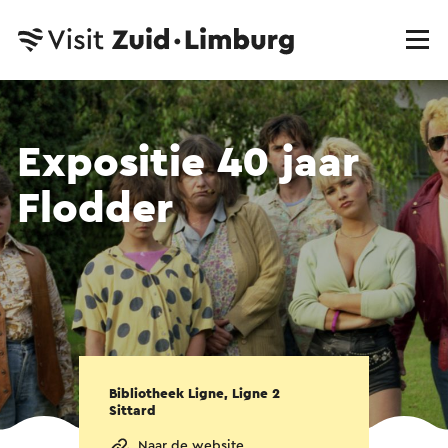
Expositie 40 jaar
Flodder
Bibliotheek Ligne, Ligne 2
Sittard
Naar de website