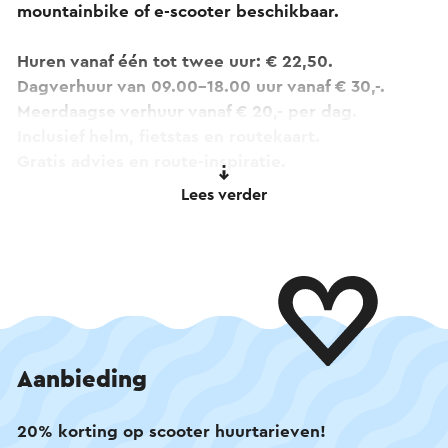
mountainbike of e-scooter beschikbaar.
Huren vanaf één tot twee uur: € 22,50.
Dagverhuur van 09.00–18.00 uur vanaf € 30,-.
Meerdaagse verhuur vanaf € 20,- per dag.
Inclusief helm, fietstas en routekaart.
Gratis advies en route-inspiratie.
Bezorging mogelijk op locatie (reserveren
Lees verder
vereist).
Bekijk het aanbod online en boek eenvoudig jouw
favoriete tweewieler voor een onvergetelijke dag
in Zuid-Limburg!
Valkbike is Official Partner van PonBike, Veloretti,
Aanbieding
Kalkhoff, Phatfour en Santa Cruz.
20% korting op scooter huurtarieven!