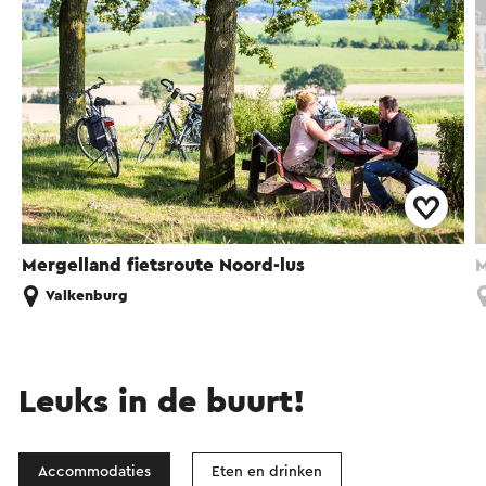
Mergelland fietsroute Noord-lus
M
Valkenburg
Leuks in de buurt!
Accommodaties
Eten en drinken