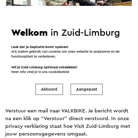
Welkom
in Zuid-Limburg
VALKBIKE - E-Bike Tours in Valkenburg
→
Duur 2 tot 3 uur
•
Prijs € 39,50 per persoon.
Leuk dat je inspiratie komt opdoen!
Valkenburg
Wij maken gebruik van cookies om onze website te analyseren en de
functionaliteit te verbeteren.
Wil je Zuid-Limburg optimaal ontdekken?
Meer info vind je in ons
cookiebeleid
Verstuur een e-mail
Akkoord
Aangepast
Verstuur een mail naar VALKBIKE. Je bericht wordt
na een klik op “Verstuur” direct verstuurd. In onze
privacy verklaring staat hoe Visit Zuid-Limburg met
jouw persoonsgegevens omgaat.