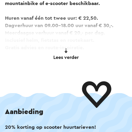
mountainbike of e-scooter beschikbaar.
Huren vanaf één tot twee uur: € 22,50.
Dagverhuur van 09.00–18.00 uur vanaf € 30,-.
Meerdaagse verhuur vanaf € 20,- per dag.
Inclusief helm, fietstas en routekaart.
Gratis advies en route-inspiratie.
Bezorging mogelijk op locatie (reserveren
Lees verder
vereist).
Bekijk het aanbod online en boek eenvoudig jouw
favoriete tweewieler voor een onvergetelijke dag
in Zuid-Limburg!
Valkbike is Official Partner van PonBike, Veloretti,
Aanbieding
Kalkhoff, Phatfour en Santa Cruz.
20% korting op scooter huurtarieven!