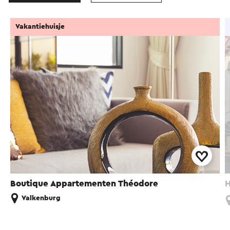
Vakantiehuisje
Boutique Appartementen Théodore
H
Valkenburg