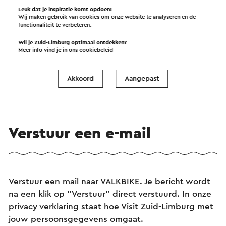
Leuk dat je inspiratie komt opdoen!
Wij maken gebruik van cookies om onze website te analyseren en de
functionaliteit te verbeteren.
Wil je Zuid-Limburg optimaal ontdekken?
Meer info vind je in ons
cookiebeleid
VALKBIKE - E-Bike Tours in Valkenburg
→
Duur 2 tot 3 uur
•
Prijs € 39,50 per persoon.
Akkoord
Aangepast
Valkenburg
Verstuur een e-mail
Verstuur een mail naar VALKBIKE. Je bericht wordt
na een klik op “Verstuur” direct verstuurd. In onze
privacy verklaring staat hoe Visit Zuid-Limburg met
jouw persoonsgegevens omgaat.