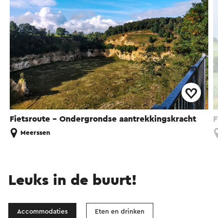
Fietsroute - Ondergrondse aantrekkingskracht
F
Meerssen
Leuks in de buurt!
Accommodaties
Eten en drinken