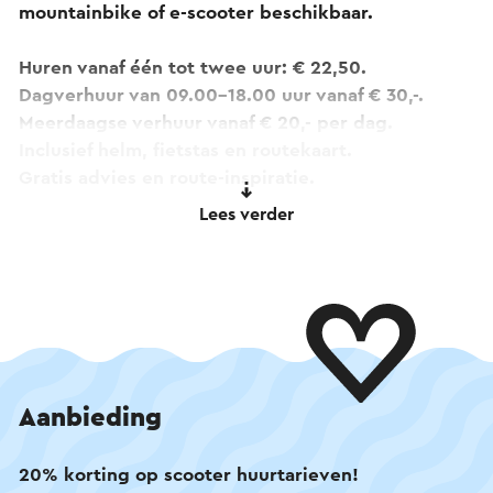
mountainbike of e-scooter beschikbaar.
Huren vanaf één tot twee uur: € 22,50.
Dagverhuur van 09.00–18.00 uur vanaf € 30,-.
Meerdaagse verhuur vanaf € 20,- per dag.
Inclusief helm, fietstas en routekaart.
Gratis advies en route-inspiratie.
Bezorging mogelijk op locatie (reserveren
Lees verder
vereist).
Bekijk het aanbod online en boek eenvoudig jouw
favoriete tweewieler voor een onvergetelijke dag
in Zuid-Limburg!
Valkbike is Official Partner van PonBike, Veloretti,
Aanbieding
Kalkhoff, Phatfour en Santa Cruz.
20% korting op scooter huurtarieven!