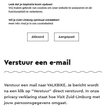
Leuk dat je inspiratie komt opdoen!
Wij maken gebruik van cookies om onze website te analyseren en de
functionaliteit te verbeteren.
Wil je Zuid-Limburg optimaal ontdekken?
Meer info vind je in ons
cookiebeleid
VALKBIKE - E-Bike Tours in Valkenburg
→
Duur 2 tot 3 uur
•
Prijs € 39,50 per persoon.
Akkoord
Aangepast
Valkenburg
Verstuur een e-mail
Verstuur een mail naar VALKBIKE. Je bericht wordt
na een klik op “Verstuur” direct verstuurd. In onze
privacy verklaring staat hoe Visit Zuid-Limburg met
jouw persoonsgegevens omgaat.