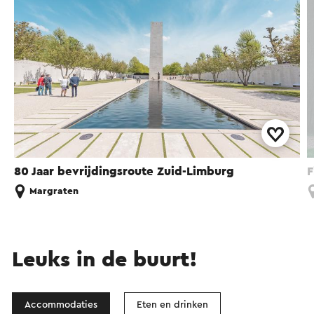
80 Jaar bevrijdingsroute Zuid-Limburg
F
Margraten
Leuks in de buurt!
Accommodaties
Eten en drinken