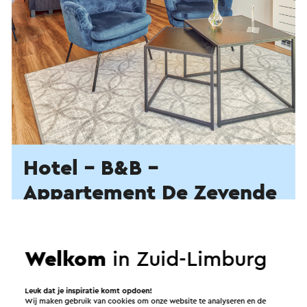
Hotel - B&B -
Appartement De Zevende
Heerlijkheid
Appartement De Zevende Heerlijkheid,
Welkom
in Zuid-Limburg
vernoemd naar de oude Heerlijkheid Slenaken,
ademt gastvrijheid door het kleinschalige
Leuk dat je inspiratie komt opdoen!
hotel. In een ongedwongen sfeer kun je tijdens
Wij maken gebruik van cookies om onze website te analyseren en de