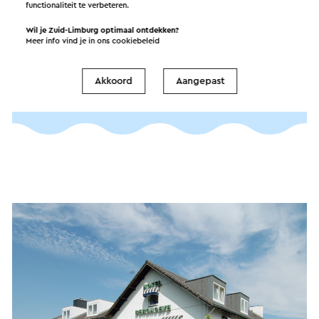
functionaliteit te verbeteren.
alle seizoenen genieten van het panorama
uitzicht op de Gulpvallei. Ook voor een stukje
Wil je Zuid-Limburg optimaal ontdekken?
Meer info vind je in ons
cookiebeleid
Limburgse vlaai, borrelen of een culinair diner
ben je hier aan het juiste adres.
Akkoord
Aangepast